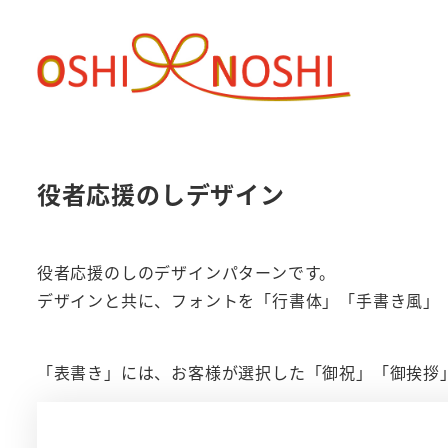
メ
イ
ン
コ
ン
テ
役者応援のしデザイン
ン
ツ
へ
役者応援のしのデザインパターンです。
移
デザインと共に、フォントを「行書体」「手書き風」
動
「表書き」には、お客様が選択した「御祝」「御挨拶