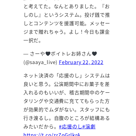
と考えてた。なんとありました。『お
しのし』というシステム。投げ銭で推
しとコンテンツを援護可能。メッセー
ジまで贈れちゃう。よし！今日も課金
一択だ。
— さーや
ボイトレお姉さん
(@saaya_live)
February 22, 2022
ネット決済の「応援のし」システムは
良いと思う。公演期間中にお菓子を差
入れるのもいいが、稽古期間中のケー
タリングや交通費に充ててもらった方
が効果的でムダがない。スタッフにも
行き渡るし。自腹のところが結構ある
みたいだから。
#応援のし
#演劇
https://t.co/zrZoGrlkrA