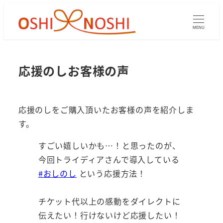
メ
イ
MENU
ン
コ
ン
応援のしお客様の声
テ
ン
ツ
応援のしをご購入頂いたお客様の声を紹介しま
へ
す。
移
すごい嬉しいかも…！と思ったのが、
動
今回トライディアさんで導入している
#おしのし
という応援方法！
チケット代以上の感動をダイレクトに
伝えたい！行けないけど応援したい！