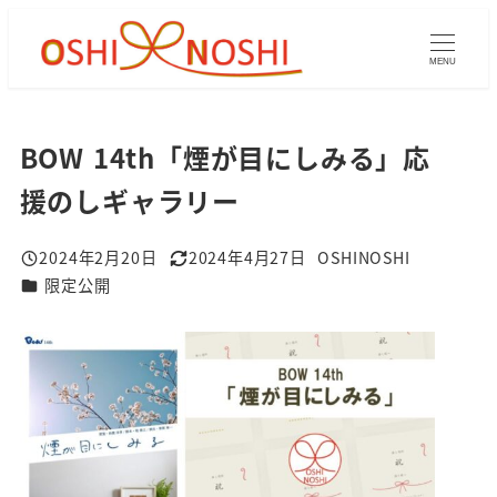
メ
イ
MENU
ン
コ
ン
BOW 14th「煙が目にしみる」応
テ
援のしギャラリー
ン
ツ
2024年2月20日
2024年4月27日
OSHINOSHI
へ
投稿日
更新日
著
ギャラリーカテゴリ
限定公開
者
移
動