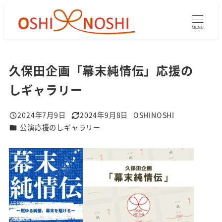
メ
イ
MENU
ン
コ
ン
久保田企画「幕末純情伝」応援の
テ
しギャラリー
ン
ツ
2024年7月9日
2024年9月8日
OSHINOSHI
へ
投稿日
更新日
著
ギャラリーカテゴリ
公演応援のしギャラリー
者
移
動