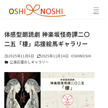
メ
イ
MENU
ン
コ
ン
体感型朗読劇 神楽坂怪奇譚二〇
テ
二五​​「棲」応援絵馬ギャラリー
ン
ツ
2025年11月6日
2025年11月14日
OSHINOSHI
へ
投稿日
更新日
著
ギャラリーカテゴリ
公演応援のしギャラリー
者
移
動