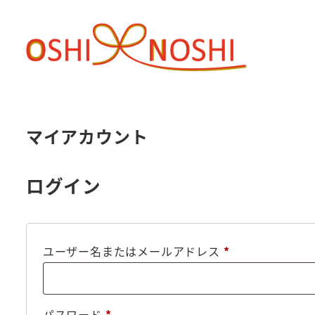
メ
イ
ン
コ
ン
テ
マイアカウント
ン
ツ
へ
ログイン
移
動
必
ユーザー名またはメールアドレス
*
須
必
パスワード
*